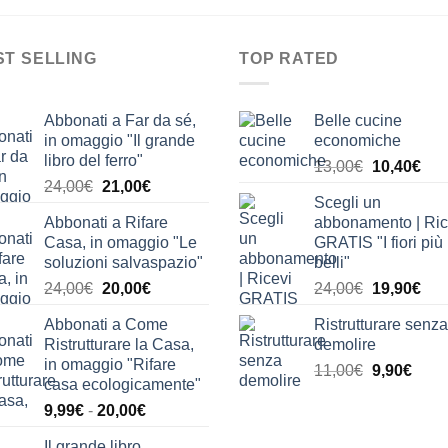
ST SELLING
TOP RATED
Abbonati a Far da sé,
Belle cucine
in omaggio "Il grande
economiche
libro del ferro"
Il
Il
13,00
€
10,40
€
Il
Il
24,00
€
21,00
€
prezzo
pre
Scegli un
prezzo
prezzo
originale
attu
Abbonati a Rifare
abbonamento | Ric
originale
attuale
era:
è:
Casa, in omaggio "Le
GRATIS "I fiori più
era:
è:
13,00€.
10,
soluzioni salvaspazio"
belli"
24,00€.
21,00€.
Il
Il
Il
Il
24,00
€
20,00
€
24,00
€
19,90
€
prezzo
prezzo
prezzo
pre
Abbonati a Come
Ristrutturare senza
originale
attuale
originale
attu
Ristrutturare la Casa,
demolire
era:
è:
era:
è:
in omaggio "Rifare
Il
Il
11,00
€
9,90
€
24,00€.
20,00€.
24,00€.
19,
casa ecologicamente"
prezzo
prez
Fascia
9,99
€
-
20,00
€
originale
attua
di
era:
è:
Il grande libro