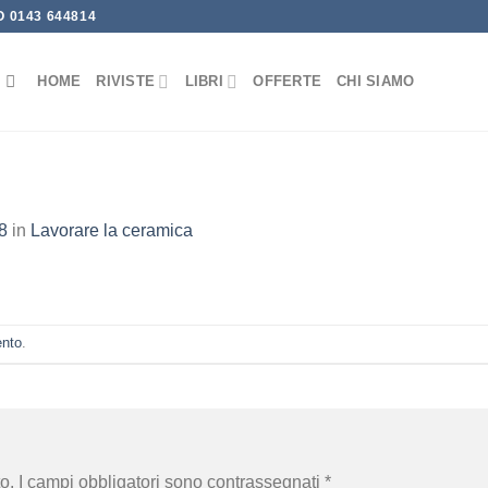
 0143 644814
HOME
RIVISTE
LIBRI
OFFERTE
CHI SIAMO
8
in
Lavorare la ceramica
ento
.
o.
I campi obbligatori sono contrassegnati
*