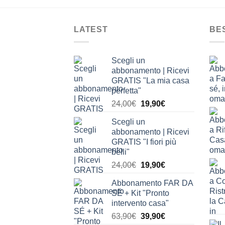
LATEST
BE
Scegli un
abbonamento | Ricevi
GRATIS "La mia casa
perfetta"
Il
Il
24,00
€
19,90
€
prezzo
prezzo
Scegli un
originale
attuale
abbonamento | Ricevi
era:
è:
GRATIS "I fiori più
24,00€.
19,90€.
belli"
Il
Il
24,00
€
19,90
€
prezzo
prezzo
Abbonamento FAR DA
originale
attuale
SÉ + Kit "Pronto
era:
è:
intervento casa"
24,00€.
19,90€.
Il
Il
63,90
€
39,90
€