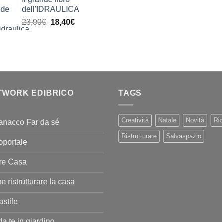
prezzo:
11,00€.
9,90€
dell'IDRAULICA
da
Il
Il
23,00
€
18,40
€
9,99€
prezzo
prezzo
a
originale
attuale
20,00€
era:
è:
23,00€.
18,40€.
TWORK EDIBRICO
TAGS
Creatività
Natale
Novità
Ric
anacco Far da sé
Ristrutturare
Salvaspazio
oportale
re Casa
 ristrutturare la casa
stile
da te in giardino