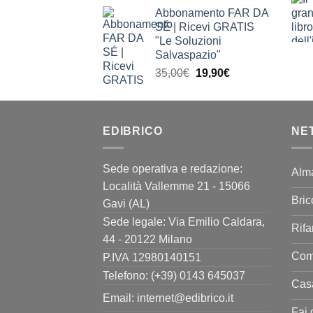
prezzo
prezzo
Abbonamento FAR DA
originale
attuale
SÉ | Ricevi GRATIS
era:
è:
"Le Soluzioni
63,90€.
39,90€.
Salvaspazio"
Il
Il
35,00
€
19,90
€
prezzo
prezzo
originale
attuale
era:
è:
EDIBRICO
35,00€.
19,90€.
NE
Sede operativa e redazione:
Alm
Località Vallemme 21 - 15066
Bric
Gavi (AL)
Sede legale: Via Emilio Caldara,
Rifa
44 - 20122 Milano
Come
P.IVA 12980140151
Telefono: (+39) 0143 645037
Casa
Email:
internet@edibrico.it
Fai 